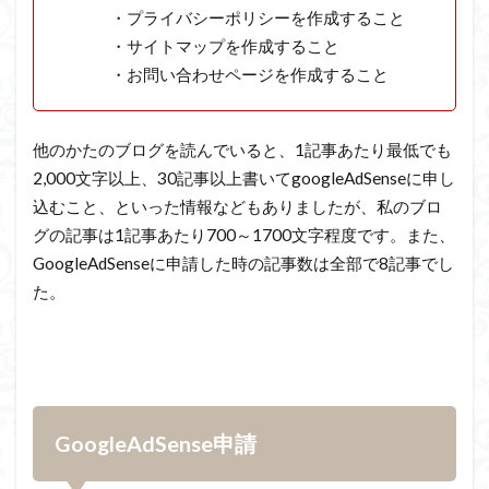
・プライバシーポリシーを作成すること
・サイトマップを作成すること
・お問い合わせページを作成すること
他のかたのブログを読んでいると、
1
記事あたり最低でも
2,000
文字以上、
30
記事以上書いて
googleAdSense
に申し
込むこと、といった情報などもありましたが、私のブロ
グの記事は
1
記事あたり
700
～
1700
文字程度です。また、
GoogleAdSense
に申請した時の記事数は全部で
8
記事でし
た。
GoogleAdSense
申請