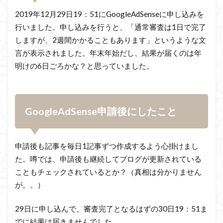
2019
年
12
月
29
日
19
：
51
に
GoogleAdSense
に申し込みを
行いました。申し込みを行うと、「通常審査は
1
日で完了
しますが、
2
週間かかることもあります」というような文
言が表示されました。年末年始だし、結果が届くのは年
明けの
6
日ごろかな？と思っていました。
Goo
gleAdSense
申請後にしたこと
申請後も記事を毎日
1
記事ずつ作成するよう心掛けまし
た。噂では、申請後も継続してブログが更新されている
こともチェックされているとか？（真相は分かりません
が。。）
29
日に申し込んで、審査完了となるはずの
30
日
19
：
51
ま
でに結果は届きませんでした。