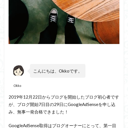
こんにちは、Okkoです。
Okko
2019
年
12
月
22
日からブログを開始したブログ初心者です
が、ブログ開始
7
日目の
29
日に
GoogleAdSense
を申し込
み、無事一発合格できました！
GoogleAdSense
取得はブログオーナーにとって、第一目