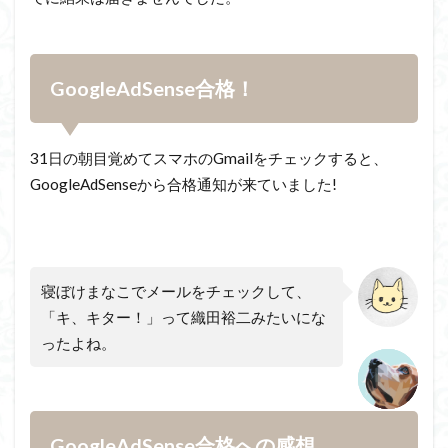
GoogleAdSense
合格！
31
日の朝目覚めてスマホの
Gmail
をチェックすると、
GoogleAdSense
から合格通知が来ていました!
寝ぼけまなこでメールをチェックして、
「キ、キター！」って織田裕二みたいにな
ったよね。
GoogleAdSense合格への感想