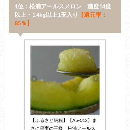
1位：松浦アールスメロン 糖度14度
以上・1.4kg以上1玉入り
【還元率：
85％】
【ふるさと納税】【A5-012】ま
さに果実の王様　松浦アールス