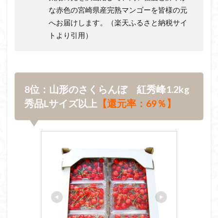
な赤色の宮崎県産完熟マンゴーを皆様の元
へお届けします。（楽天ふるさと納税サイ
トより引用）
8位：山形のさくらんぼ 紅秀峰1.2kg
秀品Lサイズ以上
【還元率：69％】