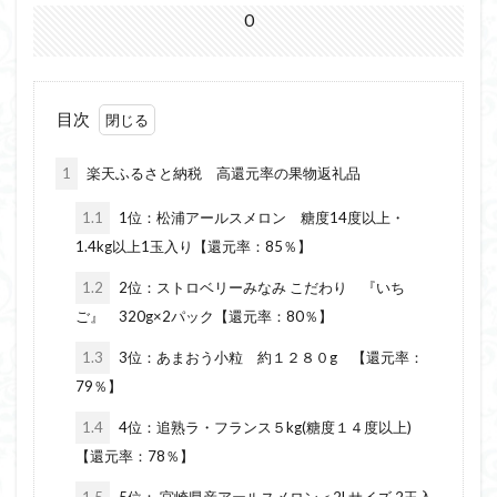
0
目次
1
楽天ふるさと納税 高還元率の果物返礼品
1.1
1位：松浦アールスメロン 糖度14度以上・
1.4kg以上1玉入り【還元率：85％】
1.2
2位：ストロベリーみなみ こだわり 『いち
ご』 320g×2パック【還元率：80％】
1.3
3位：あまおう小粒 約１２８０g 【還元率：
79％】
1.4
4位：追熟ラ・フランス５kg(糖度１４度以上)
【還元率：78％】