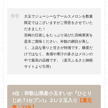
大玉でジューシーなアールスメロンを数量
限定ではございますがご用意をさせていた
だきました！
宮崎の日差しをたっぷり浴びた宮崎果実を
是非ご賞味ください。外観の網目が美し
く、上品な香りと甘さが特徴です。糖度だ
けではなく、食感や果汁の多さはメロンの
中で最高の品種です。（楽天ふるさと納税
サイトより引用）
6位：和歌山県産小玉すいか『ひとり
じめ７(セブン)』２L/２玉入り
【還元
率：73％】