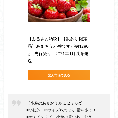
【ふるさと納税】【訳あり.限定
品】あまおう.小粒ですが約1280
g（先行受付．2021年1月以降発
送）
楽天市場で見る
【小粒のあまおう.約１２８０g】
■小粒(S・Mサイズ)ですが、量を多く！
■赤くて丸くて、小粒の旨いあまおう