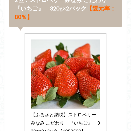
『いちご』 320g×2パック
【還元率：
80％】
【ふるさと納税】ストロベリー
みなみ こだわり　『いちご』　3
20g×2パック【1052500】