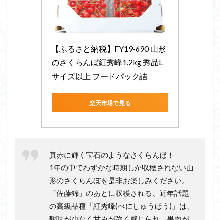
【ふるさと納税】FY19-690 山形
のさくらんぼ紅秀峰1.2kg 秀品L
サイズ以上 フードパック詰
楽天市場で見る
真赤に輝く宝石のようなさくらんぼ！
1年の中でわずかな時期しか収穫されない山
形のさくらんぼを是非お楽しみください。
「佐藤錦」のあとに収穫される、近年話題
の高級品種「紅秀峰(べにしゅうほう)」は、
酸味が少なく甘みが強く感じられ、果肉が