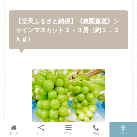
【楽天ふるさと納税】《農園直送》シ
ャインマスカット２～３房（約１．２
ｋｇ）
ホーム
シェア
メニュー
電話
TOPへ