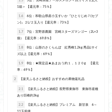
1.5
5位： 宮崎県産アールスメロン＜2Lサイズ 2玉入
1箱＞ 【還元率：75％】
1.6
6位：和歌山県産小玉すいか『ひとりじめ７(セブ
ン)』２L/２玉入り【還元率：73％】
1.7
7位：宮野原農園 宮崎スターズマンゴー（2L×3
個）【還元率：69.8％】
1.8
8位：山形のさくらんぼ 紅秀峰1.2kg 秀品Lサイ
ズ以上【還元率：69％】
1.9
8位：★限定品★あまおう約１，１２０g 【還元
率：69％】
2
【楽天ふるさと納税】おすすめの果物返礼品
2.1
【楽天ふるさと納税】長野県東御市 東御市産種
あり巨峰約3kg
2.2
【楽天ふるさと納税】プレミアム 新甘泉 6～
11玉前後