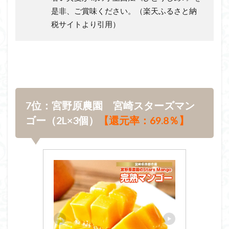
是非、ご賞味ください。（楽天ふるさと納
税サイトより引用）
7位：宮野原農園 宮崎スターズマン
ゴー（2L×3個）
【還元率：69.8％】